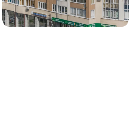
ЖК
"Правобережный",
дом ул. Татищева,
98
Екатеринбург
1164913200
14 731