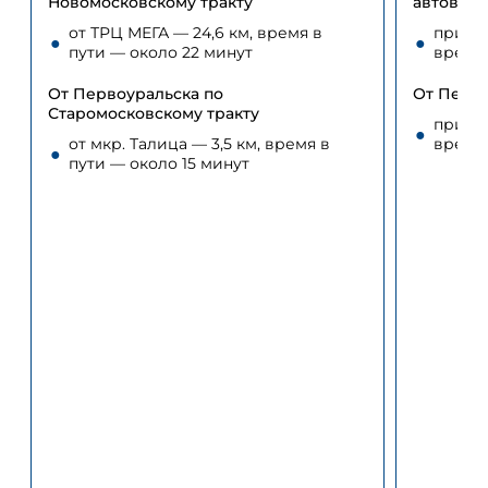
Новомосковскому тракту
автовокз
от ТРЦ МЕГА — 24,6 км, время в
пригор
пути — около 22 минут
время 
От Первоуральска по
От Перв
Старомосковскому тракту
пригор
от мкр. Талица — 3,5 км, время в
время 
пути — около 15 минут