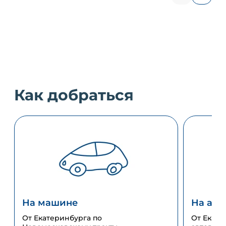
Как добраться
На машине
На авт
От Екатеринбурга по
От Екате