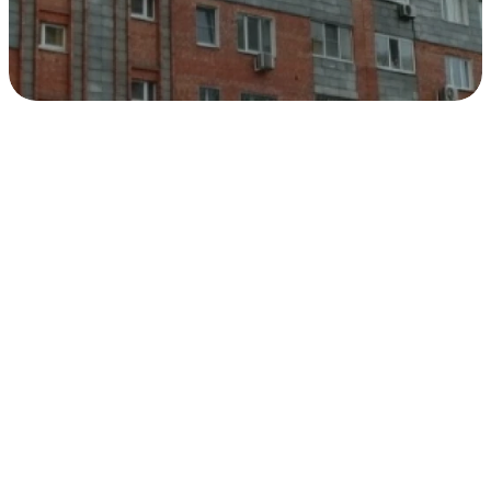
ЖК
«Правобережный»,
дом ул. Фролова, 25
Екатеринбург
1180634400
7 035