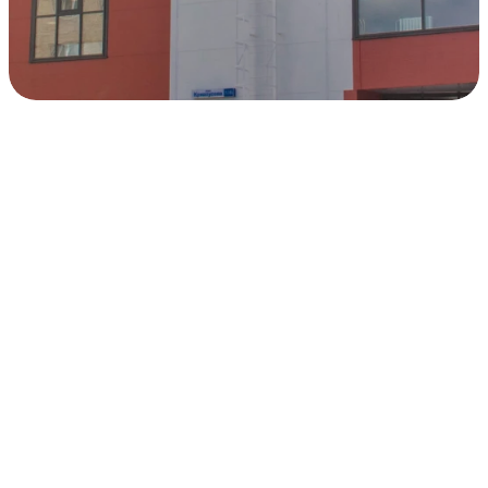
Физкультурно-
оздоровительный
комплекс
Верхняя Пышма
от 0
1533063600
5 216