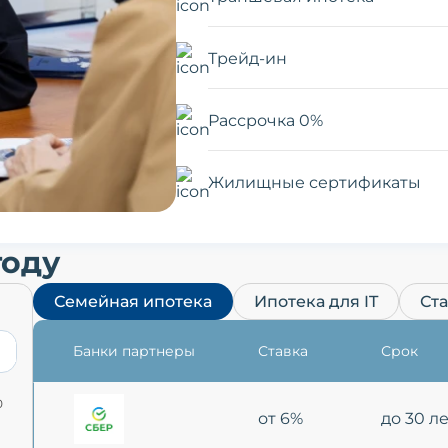
Трейд-ин
Рассрочка 0%
Жилищные сертификаты
году
Семейная ипотека
Ипотека для IT
Ст
Банки партнеры
Ставка
Срок
0
от 6%
до 30 л