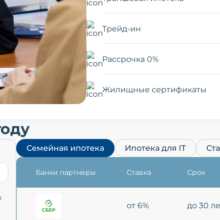
Трейд-ин
Рассрочка 0%
Жилищные сертификаты
году
Семейная ипотека
Ипотека для IT
Ст
Банки партнеры
Ставка
Срок
0
от 6%
до 30 л