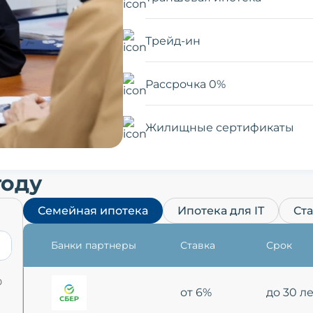
Трейд-ин
Рассрочка 0%
Жилищные сертификаты
году
Семейная ипотека
Ипотека для IT
Ст
Банки партнеры
Ставка
Срок
0
от 6%
до 30 л