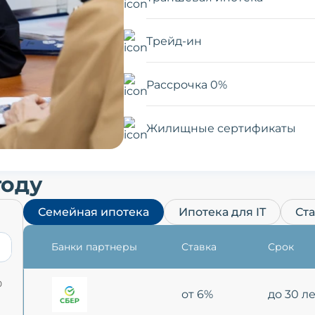
Трейд-ин
Рассрочка 0%
Жилищные сертификаты
году
Семейная ипотека
Ипотека для IT
Ст
Банки партнеры
Ставка
Срок
0
от 6%
до 30 л