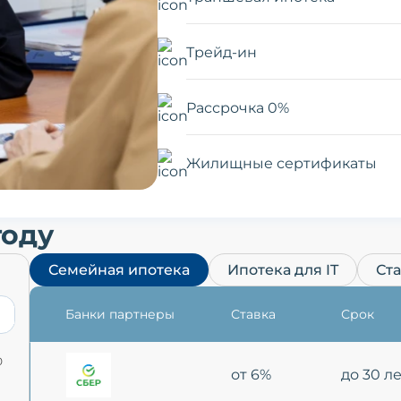
Трейд-ин
Рассрочка 0%
Жилищные сертификаты
году
Семейная ипотека
Ипотека для IT
Ст
Банки партнеры
Ставка
Срок
0
от 6%
до 30 л