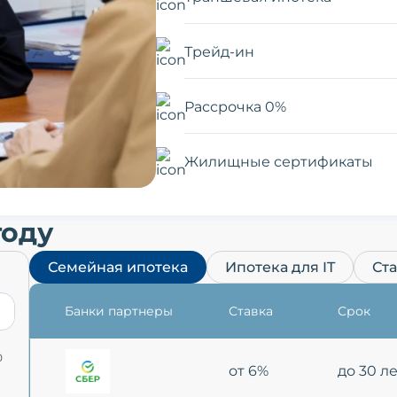
Трейд-ин
Рассрочка 0%
Жилищные сертификаты
году
Семейная ипотека
Ипотека для IT
Ст
Банки партнеры
Ставка
Срок
0
от 6%
до 30 л