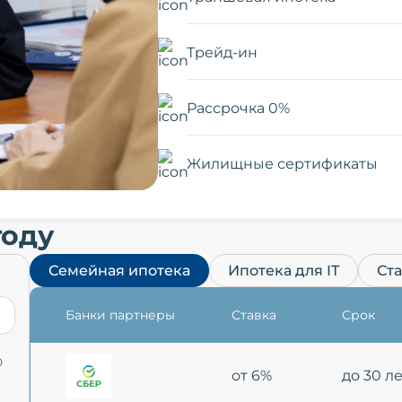
Трейд-ин
Рассрочка 0%
Жилищные сертификаты
году
Семейная ипотека
Ипотека для IT
Ст
Банки партнеры
Ставка
Срок
0
от 6%
до 30 л