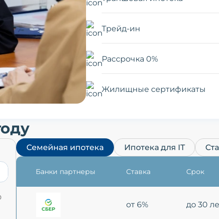
Трейд-ин
Рассрочка 0%
Жилищные сертификаты
году
Семейная ипотека
Ипотека для IT
Ст
Банки партнеры
Ставка
Срок
0
от 6%
до 30 л