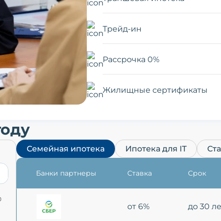
Трейд-ин
Рассрочка 0%
Жилищные сертификаты
году
Семейная ипотека
Ипотека для IT
Ст
Банки партнеры
Ставка
Срок
0
от 6%
до 30 л