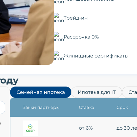
Трейд-ин
Рассрочка 0%
Жилищные сертификаты
году
Семейная ипотека
Ипотека для IT
Ст
Банки партнеры
Ставка
Срок
0
от 6%
до 30 л