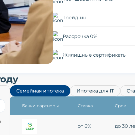
Трейд-ин
Рассрочка 0%
Жилищные сертификаты
году
Семейная ипотека
Ипотека для IT
Ст
Банки партнеры
Ставка
Срок
0
от 6%
до 30 л