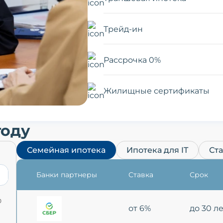
Трейд-ин
Рассрочка 0%
Жилищные сертификаты
году
Семейная ипотека
Ипотека для IT
Ст
Банки партнеры
Ставка
Срок
0
от 6%
до 30 л