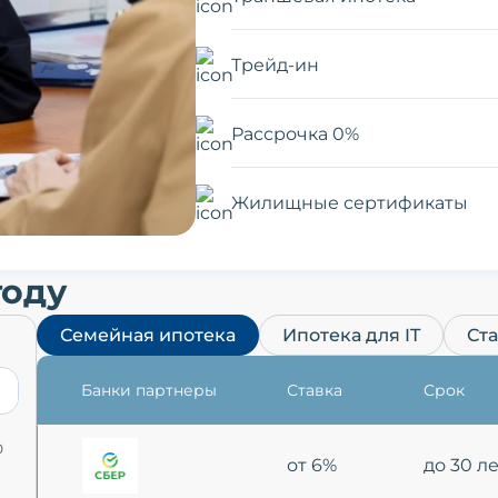
Трейд-ин
Рассрочка 0%
Жилищные сертификаты
году
Семейная ипотека
Ипотека для IT
Ст
Банки партнеры
Ставка
Срок
0
от 6%
до 30 л